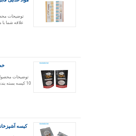
توضیحات محصول
علاقه شما با 
خص
توضیحات محصول: ک
10 کيسه بسته بن
کیسه آشپزخانه