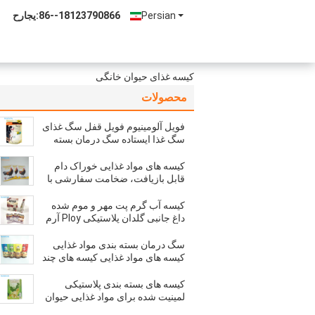
Persian
86--18123790866
حراجی:
کیسه غذای حیوان خانگی
محصولات
فویل آلومینیوم فویل قفل سگ غذای
سگ غذا ایستاده سگ درمان بسته
بندی کیسه
کیسه های مواد غذایی خوراک دام
قابل بازیافت، ضخامت سفارشی با
چاپ لوگو
کیسه آب گرم پت مهر و موم شده
داغ جانبی گلدان پلاستیکی Ploy آرم
سفارشی CMYK رنگ
سگ درمان بسته بندی مواد غذایی
کیسه های مواد غذایی کیسه های چند
لایه پلاستیکی قابل استفاده مجدد
خلاء آلی
کیسه های بسته بندی پلاستیکی
لمینیت شده برای مواد غذایی حیوان
خانگی