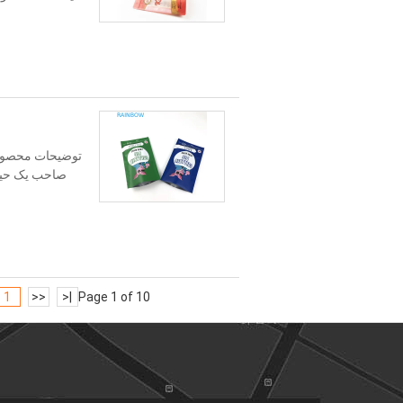
توضیحات محصول:
صاحب یک حیوا
1
<<
|<
Page 1 of 10