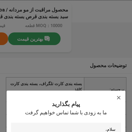
سبد بسته بندی قرص بسته بندی 
MOQ：10000 قطعه
بهترین قیمت
توضیحات محصول
بسته بندی کارت تلگراف، بسته بندی کارت
برجسته:
کاغذ
paper card packaging
,
پیام بگذارید
جزئیات بسته بندی
داخلی در پلاستیک، جعبه کارتن خارجی
ما به زودی با شما تماس خواهیم گرفت
زمان تحویل
8-12 روز پس از اتمام سفارش شما