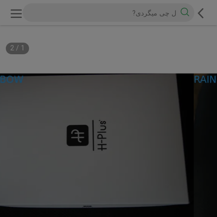
2
/
1