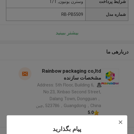
شرایط پرداخت
وسترن یونیون, T/T
شماره مدل
RB-PB5509
بیشتر ببینید
دربارهی ما
Rainbow packaging co,ltd
مشخصات سازنده
Address: 5th Floor, Building 6,
No.23, Xinbao Second Street,
Dalang Town, Dongguan，
523786，Guangdong，China ,چین
5.0
کننده تایید شده
پیام بگذارید