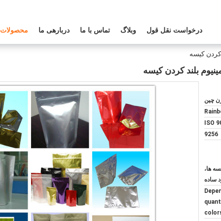
درخواست نقل قول
وبلاگ
تماس با ما
دربارهی ما
محصولات
ن چین
Rain
ISO 9
9256
کیسه ها،
Depen
quant
color