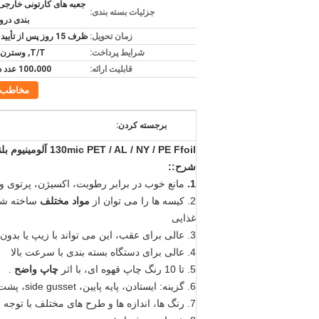
جعبه های کارتونی خارجی
جزئیات بسته بندی:
بندی درو
زمان تحویل:
ظرف 15 روز پس از تأیید سپرده
شرایط پرداخت:
T/T, وسترن یونیون
قابلیت ارائه:
100،000 عدد در هفته
مخاطب
برجسته کردن:
130mic PET / AL / NY / PE Ffoil آلومینیوم بلند کردن کیسه
شرح::
1.
مانع خوب در برابر رطوبت، اکسیژن، پرتوی و 
2. کیسه ها را می توان از
مواد مختلف
ساخته شد
غذایی
3. عالی برای عقب، این می تواند با زیپ یا بدون زیپ باشد
4. عالی برای دستگاه بسته بندی با سرعت بالا
5. تا 10 رنگ چاپ قهوه ای، با اثر
چاپ واضح
.
6. گزینه: ایستادن، پایه پایین، side gusset، پشت مهر و موم شده است
7. رنگ ها، اندازه ها و طرح های مختلف با توجه به