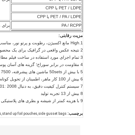
PET / LDPE یا CPP
PET / PA / LDPE یا CPP
PA / RCPP
برای م
مزیت رقابتی:
1.High مانع اکسیژن، رطوبت و پرتو نور، مناسب برای دستگاه بسته بندی اتوماتیک با سرعت بالا.
2 نتیجه عکس واقعی در گرافیک برای یک محصول چشم نواز
3 تمام اجزای مورد استفاده در ساخت فیلم مطابق با مواد و مقالات در تماس با مقررات مواد غذایی است
4 مقاومت در برابر سوراخ؛ گزینه های آسان پوست و شدت مهر و موم جامد
5 با بیش از 50sets ماشین های پیشرفته، 7500 متر مربع منطقه تولید تمیز
6 بیش از 100 کار ماهر، اطمینان از تحویل کوتاه و در زمان
7 سیستم کنترل کیفیت دقیق، به دنبال ISO9001: 2008
8 بیش از 13 تجربه تولید
9 با هزینه کمتر از شیشه و بطری های پلاستیکی برای بسته بندی غذاها و محصولات مصرفی
برچسب:
,stand up foil pouches,side gusset bags