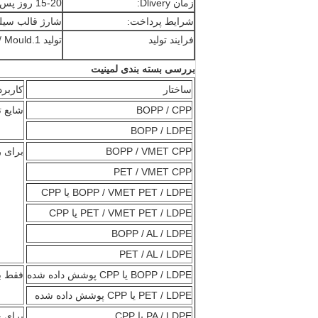
زمان Dlivery:
15-20 روز پس از تأیید سفارش شما
شرایط پرداخت:
شارژ قالب سیلندر + 40٪ سپرده توسط TT و یا اتحادیه های غربی،
فرایند تولید
تولید 1.Mould / سیلندر؛ 2. چاپ 3. لمینیت؛ 4. جداسازی و برش؛ 5. ساخت کیف؛ 6.Examing
بررسی بسته بندی لمینیت
ساختار
کاربرد
BOPP / CPP
شایع ت
BOPP / LDPE
BOPP / VMET CPP
برای ر
PET / VMET CPP
BOPP / VMET PET / LDPE یا CPP
PET / VMET PET / LDPE یا CPP
BOPP / AL / LDPE
PET / AL / LDPE
BOPP / LDPE یا CPP پوشش داده شده
فقط به
PET / LDPE یا CPP پوشش داده شده
PA / LDPE یا CPP
برای خ