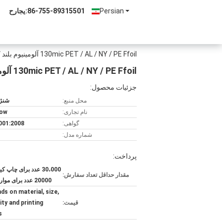
Persian
86-755-89315501
حراجی:
130mic PET / AL / NY / PE Ffoil آلومینیوم بلند کردن کیسه
130mic PET / AL / NY / PE Ffoil آلومینیوم بلند کردن کیسه
جزئیات محصول:
محل منبع:
شنژ
نام تجاری:
bow
گواهی:
001:2008
شماره مدل:
پرداخت:
30،000 عدد برای چاپ 
مقدار حداقل تعداد سفارش:
20000 عدد برای موارد ساده
ds on material, size,
قیمت:
ity and printing
s