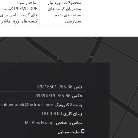
محصولات مورد نیاز
ساختار مواد
مشتریان کیسه های
PP/MLLDPE کیسه
بسته بندی شده
های گسیت پایین برای
سفارشی
کیسه های ورق مایلار
سفارش سفارشی
تلفن:
86-755-89315501
فکس:
86-755-89394719
پست الکترونیک:
ainbow-pack@hotmail.com
زمان کاری:
8:00-18:00
تماس با شخص:
Mr. Alex Huang
سایت موبایل