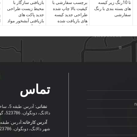
تا 10رنگ زیر کیسه
برچسب سفارشی با
بازیافتی سازگار با
س
های بسته بندی با رنگ
کیفیت بالا چاپ شده
محیط زیست طراحی
خ
سفارشی
طراحی جدید کیسه
جدید پاکت های
پ
های بازیافت شده
بازیافتی آبشخور مواد
ا
آبمیوه مواد غذایی
غذایی آبمیوه ظرف
ه
آبمیوه شیر ظرف بسته
شیر کیسه های مهر و
ن
بندی
موم
تماس
r
نشانی:
دالانگ، دونگوان، 523786، گوانگدونگ، چین
آدرس کارخانه:
شهر دالانگ، دونگوان، 523786، گوانگدونگ، چین