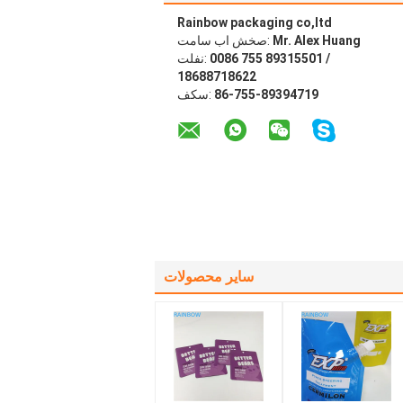
Rainbow packaging co,ltd
Mr. Alex Huang
تماس با شخص:
0086 755 89315501 /
تلفن:
18688718622
86-755-89394719
فکس:
سایر محصولات