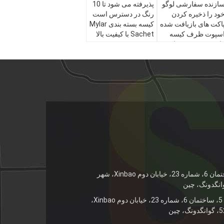
ازنده سفارشی لوگو
پذیرفته می شود تا 10
ود را ذخیره کردن
رنگ در دسترس است
اکت های بازیافت شده
کیسه بسته بندی Mylar
سپوت ظرف کیسه
Sachet با کیفیت بالا
ای مهر و موم برای
وشیدن آبمیوه شیر
آدرس: طبقه 5، ساختمان 6، شماره 23، خیابان دوم Xinbao، شهر
آدرس: طبقه 5، ساختمان 6، شماره 23، خیابان دوم Xinbao،