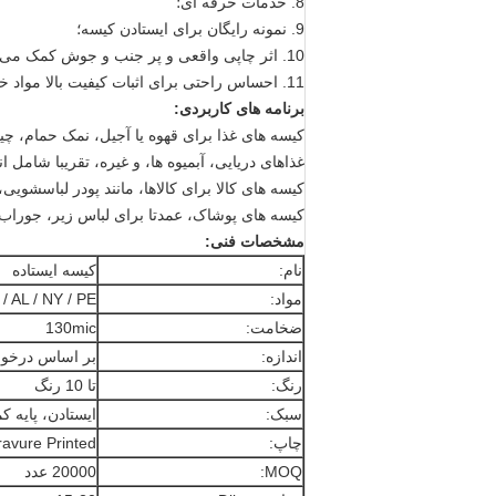
8. خدمات حرفه ای؛
9. نمونه رایگان برای ایستادن کیسه؛
10. اثر چاپی واقعی و پر جنب و جوش کمک می کند تا تصویر و قابلیت رقابت محصولات خود را ارتقا دهید
11. احساس راحتی برای اثبات کیفیت بالا مواد خام ما و اطمینان از پایدار و ویژگی های بسته بندی
برنامه های کاربردی:
کیسه های غذا برای قهوه یا آجیل، نمک حمام، چی
غذاهای دریایی، آبمیوه ها، و غیره، تقریبا شامل ان
کیسه های کالا برای کالاها، مانند پودر لباسشویی،
کیسه های پوشاک، عمدتا برای لباس زیر، جورا
مشخصات فنی:
نام:
کیسه ایستاده
مواد:
/ AL / NY / PE
ضخامت:
130mic
اندازه:
بر اساس درخو
رنگ:
تا 10 رنگ
سبک:
ایستادن، پایه 
چاپ:
avure Printed
MOQ:
20000 عدد