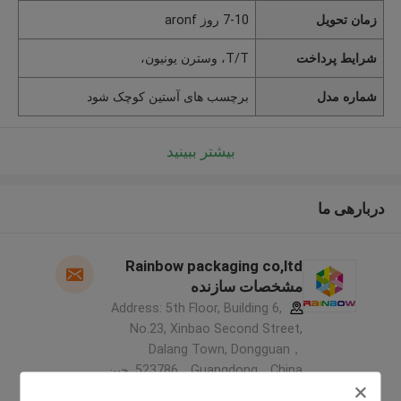
زمان تحویل
7-10 روز aronf
شرایط پرداخت
T/T، وسترن یونیون،
شماره مدل
برچسب های آستین کوچک شود
بیشتر ببینید
دربارهی ما
Rainbow packaging co,ltd
مشخصات سازنده
Address: 5th Floor, Building 6,
No.23, Xinbao Second Street,
Dalang Town, Dongguan，
523786，Guangdong，China ,چین
5.0