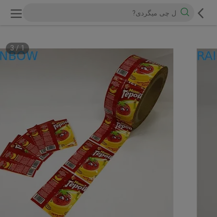
3
/
1